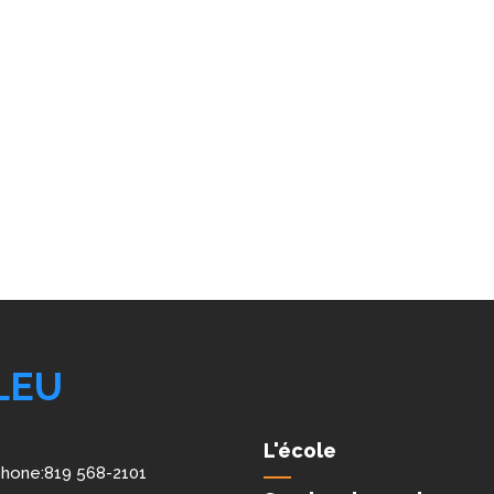
LEU
L'école
hone:
819 568-2101