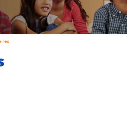
aires
s