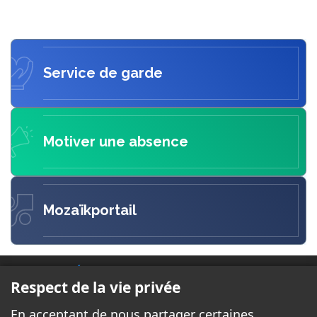
Service de garde
Motiver une absence
Mozaïkportail
ÉCOLE L'OISEAU BLEU
Respect de la vie privée
184 rue Nelligan
En acceptant de nous partager certaines
Gatineau, QC J8T 6J9